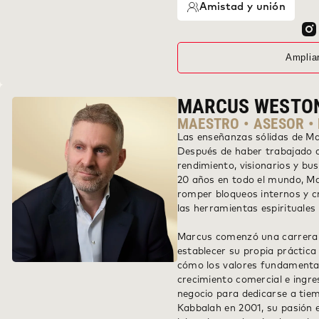
Amistad y unión
Amplia
MARCUS WESTO
MAESTRO • ASESOR •
Las enseñanzas sólidas de M
Después de haber trabajado c
rendimiento, visionarios y bu
20 años en todo el mundo, M
romper bloqueos internos y c
las herramientas espirituales
Marcus comenzó una carrera e
establecer su propia práctica
cómo los valores fundamenta
crecimiento comercial e ingre
negocio para dedicarse a tie
Kabbalah en 2001, su pasión e