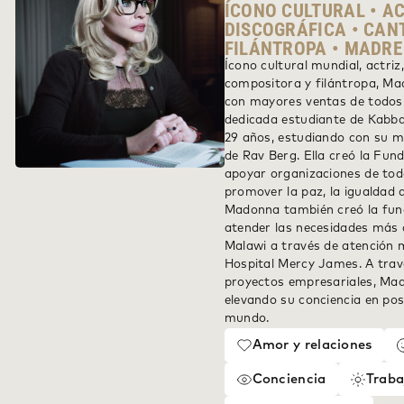
ÍCONO CULTURAL • A
DISCOGRÁFICA • CAN
FILÁNTROPA • MADRE
Ícono cultural mundial, actriz
compositora y filántropa, Ma
con mayores ventas de todos
dedicada estudiante de Kabba
29 años, estudiando con su ma
de Rav Berg. Ella creó la Fun
apoyar organizaciones de tod
promover la paz, la igualdad 
Madonna también creó la fund
atender las necesidades más c
Malawi a través de atención m
Hospital Mercy James. A travé
proyectos empresariales, Ma
elevando su conciencia en pos
mundo.
Amor y relaciones
Conciencia
Traba