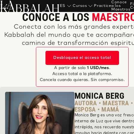
LA
Conoce
KABBALAH
F
ES
Cursos
Practice
a los
C
Maestros
CONOCE A LOS
MAESTR
Conecta con los más grandes expert
Kabbalah del mundo que te acompañar
camino de transformación espiritu
Desbloquea el acceso total
A partir de solo
1 USD/mes
.
Acceso total a la plataforma.
Cancela cuando quieras. Sin compromiso.
MONICA BERG
AUTORA • MAESTRA •
ESPOSA • MAMÁ
Monica Berg es una voz fresc
interna de Luz que vive dentr
intrépida, nos recuerda nuest
impulsa hacia delante con co