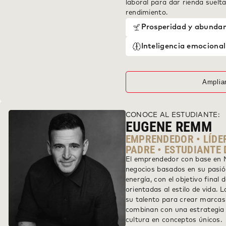
laboral para dar rienda suelt
rendimiento.
Prosperidad y abunda
Inteligencia emocional
Amplia
CONOCE AL ESTUDIANTE:
EUGENE REMM
EMPRENDEDOR • LÍDE
PADRE • ESTUDIANTE
El emprendedor con base en 
negocios basados en su pasión
energía, con el objetivo final
orientadas al estilo de vida.
su talento para crear marcas
combinan con una estrategia 
cultura en conceptos únicos.