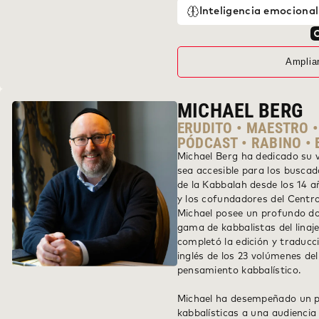
Inteligencia emocional
Amplia
MICHAEL BERG
ERUDITO • MAESTRO 
PÓDCAST • RABINO • 
Michael Berg ha dedicado su v
sea accesible para los busca
de la Kabbalah desde los 14 a
y los cofundadores del Centro
Michael posee un profundo do
gama de kabbalistas del linaje
completó la edición y traducc
inglés de los 23 volúmenes del
pensamiento kabbalístico.
Michael ha desempeñado un pa
kabbalísticas a una audiencia 